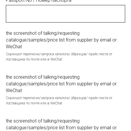
Passport No / Номер паспорта
the screenshot of talking/requesting
catalogue/samples/price list from supplier by email or
WeChat
Скриншот переписки/запроса каталога/ образцов/ прайс-листа от
поставщика по почте или в WeChat
the screenshot of talking/requesting
catalogue/samples/price list from supplier by email or
WeChat
Скриншот переписки/запроса каталога/ образцов/ прайс-листа от
поставщика по почте или в WeChat
the screenshot of talking/requesting
catalogue/samples/price list from supplier by email or